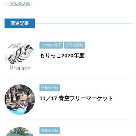
-
父母会活動
関連記事
その他の様子
父母会活動
もりっこ2020年度
父母会活動
11／17 青空フリーマーケット
父母会活動