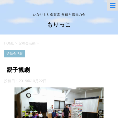
いなりもり保育園 父母と職員の会
もりっこ
HOME
>
父母会活動
>
父母会活動
親子観劇
投稿日：
2019年10月22日