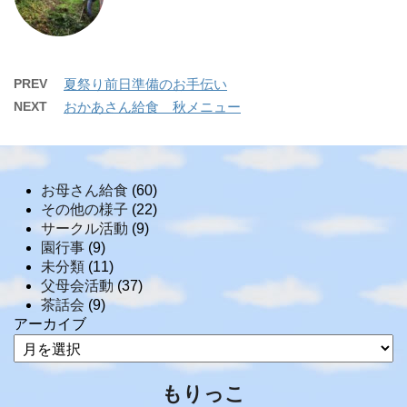
PREV
夏祭り前日準備のお手伝い
NEXT
おかあさん給食 秋メニュー
お母さん給食
(60)
その他の様子
(22)
サークル活動
(9)
園行事
(9)
未分類
(11)
父母会活動
(37)
茶話会
(9)
アーカイブ
もりっこ