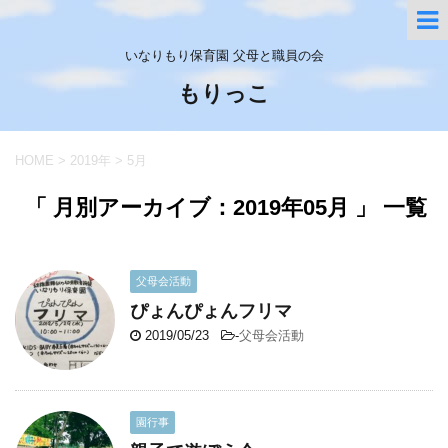
いなりもり保育園 父母と職員の会
もりっこ
HOME
>
2019年
>
5月
「 月別アーカイブ：2019年05月 」 一覧
父母会活動
ぴょんぴょんフリマ
2019/05/23
-
父母会活動
園行事