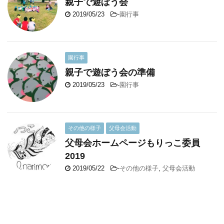
親子で遊ぼう会
2019/05/23
-
園行事
園行事
親子で遊ぼう会の準備
2019/05/23
-
園行事
その他の様子
父母会活動
父母会ホームページもりっこ委員
2019
2019/05/22
-
その他の様子
,
父母会活動